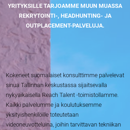
YRITYKSILLE TARJOAMME MUUN MUASSA
REKRYTOINTI-, HEADHUNTING- JA
OUTPLACEMENT-PALVELUJA.
Kokeneet suomalaiset konsulttimme palvelevat
sinua Tallinnan keskustassa sijaitsevalla
nykyaikaisella Reach Talent -toimistollamme.
Kaikki palvelumme ja koulutuksemme
yksityishenkilöille toteutetaan
videoneuvotteluina, joihin tarvittavan
tekniikan