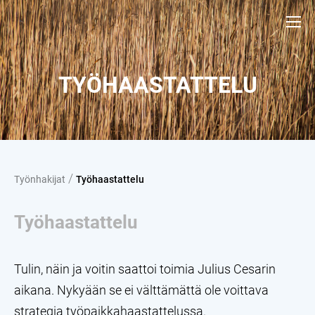
TYÖHAASTATTELU
/
Työnhakijat
Työhaastattelu
Työhaastattelu
Tulin, näin ja voitin saattoi toimia Julius Cesarin
aikana. Nykyään se ei välttämättä ole voittava
strategia työpaikkahaastattelussa.