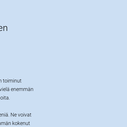
en
n toiminut
a, vielä enemmän
oita.
eniä. Ne voivat
hemmän kokenut