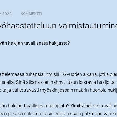
A 2020
KOMMENTTI
yöhaastatteluun valmistautumin
vän hakijan tavallisesta hakijasta?
tattelemassa tuhansia ihmisiä 16 vuoden aikana, jotka ole
ualalla. Sinä aikana olen nähnyt tukun loistavia hakijoit
oita ja valitettavasti myöskin jossain määrin huonoja hakij
än hakijan tavallisesta hakijasta? Yksittäiset erot ovat pi
kseen ja kokemukseen -tosin erittäin usein palkataan vä