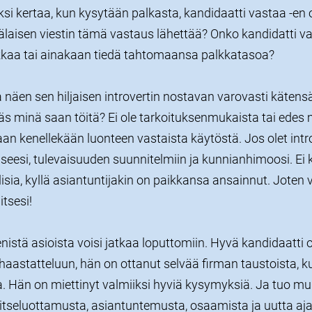
kaksi kertaa, kun kysytään palkasta, kandidaatti vastaa -en o
älaisen viestin tämä vastaus lähettää? Onko kandidatti va
lkkaa tai ainakaan tiedä tahtomaansa palkkatasoa?
näen sen hiljaisen introvertin nostavan varovasti kätens
s minä saan töitä? Ei ole tarkoituksenmukaista tai edes 
n kenellekään luonteen vastaista käytöstä. Jos olet introv
eesi, tulevaisuuden suunnitelmiin ja kunnianhimoosi. Ei 
lisia, kyllä asiantuntijakin on paikkansa ansainnut. Joten v
itsesi!
enistä asioista voisi jatkaa loputtomiin. H
yvä kandidaatti 
aastatteluun, hän on ottanut selvää firman taustoista, ku
a. Hän on miettinyt valmiiksi hyviä kysymyksiä. Ja tuo mu
 itseluottamusta, asiantuntemusta, osaamista ja uutta aja