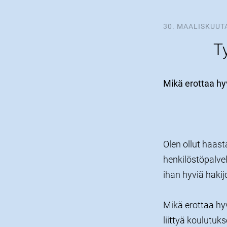
30. MAALISKUUT
T
Mikä erottaa hy
Olen ollut haas
henkilöstöpalvel
ihan hyviä hakij
Mikä erottaa hyv
liittyä koulutu