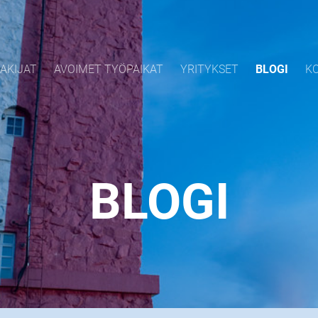
AKIJAT
AVOIMET TYÖPAIKAT
YRITYKSET
BLOGI
K
BLOGI