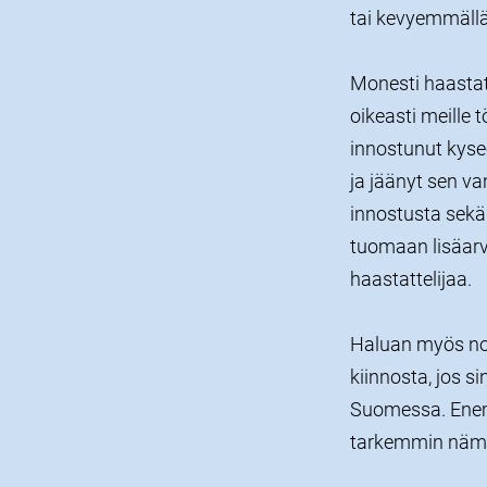
tai kevyemmällä 
Monesti haastat
oikeasti meille 
innostunut kyse
ja jäänyt sen va
innostusta sekä
tuomaan lisäarv
haastattelijaa.
Haluan myös nos
kiinnosta, jos 
Suomessa. Enem
tarkemmin nämä 