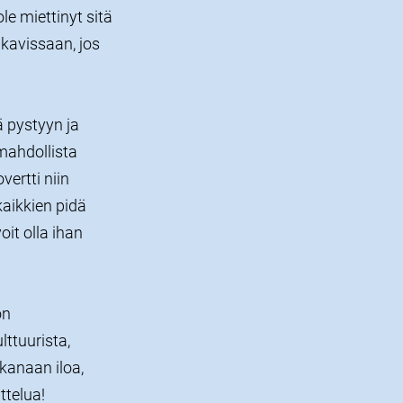
le miettinyt sitä
kavissaan, jos
ä pystyyn ja
mahdollista
ertti niin
kaikkien pidä
oit olla ihan
on
lttuurista,
kanaan iloa,
ttelua!