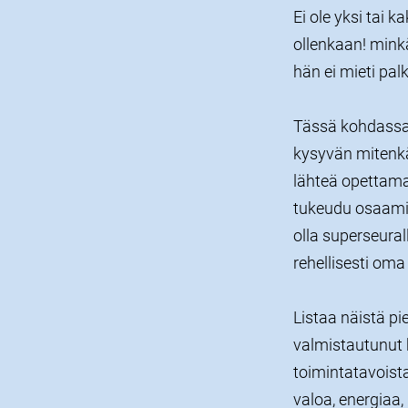
Ei ole yksi tai 
ollenkaan! mink
hän ei mieti pa
Tässä kohdassa 
kysyvän mitenkä
lähteä opettamaa
tukeudu osaamis
olla superseural
rehellisesti oma 
Listaa näistä pi
valmistautunut h
toimintatavoist
valoa, energiaa,