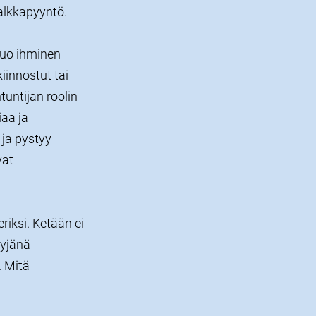
palkkapyyntö.
tuo ihminen
iinnostut tai
untijan roolin
iaa ja
 ja pystyy
vat
iksi. Ketään ei
yyjänä
 Mitä