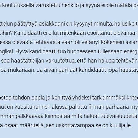
koulutuksella varustettu henkilö ja syynä ei ole matala 
telun päätyttyä asiakkaani on kysynyt minulta, halusiko 
töihin? Kandidaatti ei ollut mitenkään osoittanut olevansa k
essä olevasta tehtävästä vaan oli vetänyt kokeneen asiant
ngiksi. Hyvä kandidaatti tuo huoneeseen tullessaan energ
 saa haastattelijan vakuutettua, että hän haluaa tehtävän
oa mukanaan. Ja aivan parhaat kandidaatit jopa haasta
taa tahdon oppia ja kehittyä yhdeksi tärkeimmäksi kriteer
sinut on vuosituhannen alussa palkittu firman parhaana m
män palkkaavaa kiinnostaa mitä haluat tulevaisuudelta.
osaat määritellä, sen uskottavampaa se on kuulijalle.