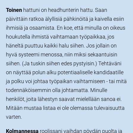
Toinen
hattuni on headhunterin hattu. Saan
päivittäin ratkoa älyllisiä pähkinöitä ja kaivella esiin
ihmisiä ja osaamista. En koe, että minulla on oikeus
houkutella ihmistä vaihtamaan työpaikkaa, jos
häneltä puuttuu kaikki halu siihen. Jos jollain on
hyvä systeemi menossa, niin miksi sekaantuisin
siihen. (Ja tuskin siihen edes pystyisin.) Tehtäväni
on näyttää polun alku potentiaaliselle kandidaatille
ja polku voi johtaa työpaikan vaihtamiseen - tai mitä
todennäköisemmin olla johtamatta. Minulle
henkilöt, joita lähestyn saavat mielellään sanoa ei.
Mitään mustaa listaa ei ole olemassa tulevaisuutta
varten.
Kolmannessa
roolissani vaihdan pöydän puolta ja